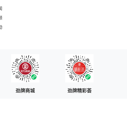
闻
频
动
劲牌商城
劲牌精彩荟