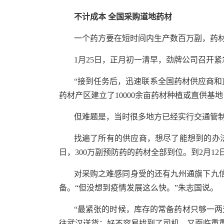
不计成本 全国采购道地药材
一个药方要在短时间内生产数百万副，药
1月25日，正月初一清早，劲牌公司召开紧
“接到任务后，迅速联系全国药材供应商和
药材产区建立了10000余亩药材种植或直供基
但难题是，当时很多地方已经实行交通管制
找遍了所有的供应商，想尽了能想到的办法
日，300万副预防药的药材全部到位。到2月12
对采购之难感同身受的还有九州通旗下九
备。“但没想到疫情发展这么快。”朱志国说。
“最紧张的时候，库存的常备药材只够一
往武汉送货；好不容易找到了司机，又面临重