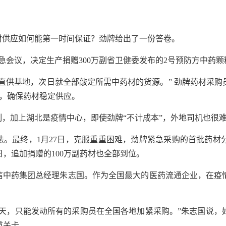
材供应如何能第一时间保证？劲牌给出了一份答卷。
急会议，决定生产捐赠300万副省卫健委发布的2号预防方中药颗
直供基地，次日就全部敲定所需中药材的货源。” 劲牌药材采
地，确保药材稳定供应。
，加上湖北是疫情中心，即使劲牌“不计成本”，外地司机也很
。最终，1月27日，克服重重困难，劲牌紧急采购的首批药材
日，追加捐赠的100万副药材也全部到位。
信中药集团总经理朱志国。作为全国最大的医药流通企业，在疫
两天，只能发动所有的采购员在全国各地加紧采购。”朱志国说，
重关卡。