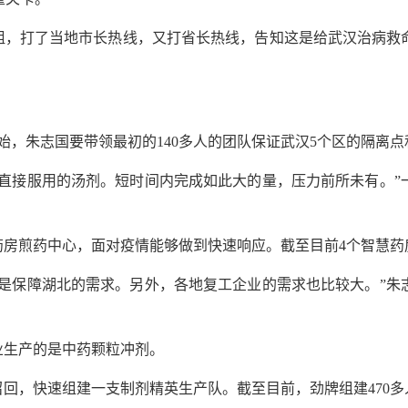
阻，打了当地市长热线，又打省长热线，告知这是给武汉治病救
开始，朱志国要带领最初的140多人的团队保证武汉5个区的隔离
可直接服用的汤剂。短时间内完成如此大的量，压力前所未有。”
药房煎药中心，面对疫情能够做到快速响应。截至目前4个智慧药
还是保障湖北的需求。另外，各地复工企业的需求也比较大。”朱
业生产的是中药颗粒冲剂。
回，快速组建一支制剂精英生产队。截至目前，劲牌组建470多