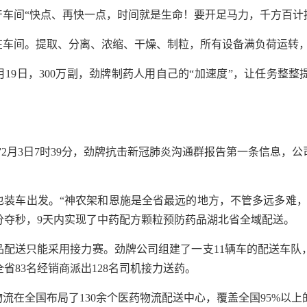
车间“快点、再快一点，时间就是生命！要开足马力，千方百计
车间。提取、分离、浓缩、干燥、制粒，所有设备满负荷运转，
副；2月19日，300万副，劲牌制药人用自己的“加速度”，让任务整
”2月3日7时39分，劲牌抗击新冠肺炎沟通群报告第一条信息，
也装车出发。“神农架和恩施是全省最远的地方，不管多远多难
分夺秒，9天内实现了中药配方颗粒预防药品湖北省全域配送。
品配送只能采用接力赛。劲牌公司组建了一支11辆车的配送车队
省83名经销商派出128名司机接力送药。
流在全国布局了130余个医药物流配送中心，覆盖全国95%以